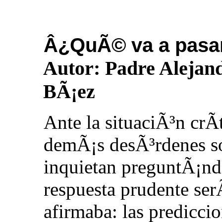
Â¿QuÃ© va a pasa
Autor:
Padre Alejan
BÃ¡ez
Ante la situaciÃ³n crÃ­
demÃ¡s desÃ³rdenes soc
inquietan preguntÃ¡n
respuesta prudente serÃ
afirmaba: las prediccio